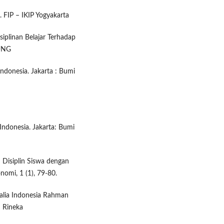
. FIP – IKIP Yogyakarta
iplinan Belajar Terhadap
UNG
donesia. Jakarta : Bumi
donesia. Jakarta: Bumi
n Disiplin Siswa dengan
nomi, 1 (1), 79-80.
halia Indonesia Rahman
: Rineka