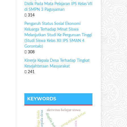
Didik Pada Mata Pelajaran IPS Kelas VII
di SMPN 3 Paguyaman
314
Pengaruh Status Sosial Ekonomi
Keluarga Terhadap Minat Siswa
Melanjutkan Studi Ke Perguruan Tinggi
(Studi Siswa Kelas XII IPS SMAN 4
Gorontalo)
308
Kinerja Kepala Desa Terhadap Tingkat
Kesejahteraan Masyarakat
241
KEYWORDS
aktivitas belajar siswa
kinerja kepala desa
village funds
pengelolaan kelas
displin belajar