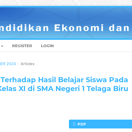
REGISTER
LOGIN
BER 2024
/
Articles
 Terhadap Hasil Belajar Siswa Pada
las XI di SMA Negeri 1 Telaga Biru
PDF