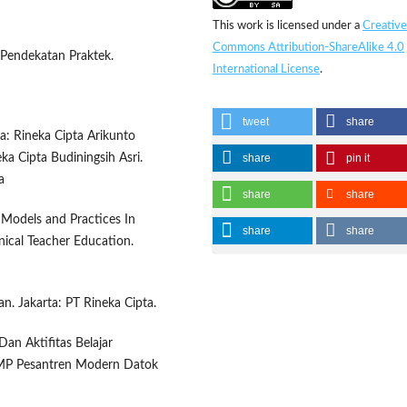
This work is licensed under a
Creative
Commons Attribution-ShareAlike 4.0
 Pendekatan Praktek.
International License
.
tweet
share
ta: Rineka Cipta Arikunto
share
pin it
ka Cipta Budiningsih Asri.
a
share
share
g Models and Practices In
share
share
ical Teacher Education.
n. Jakarta: PT Rineka Cipta.
Dan Aktifitas Belajar
 SMP Pesantren Modern Datok