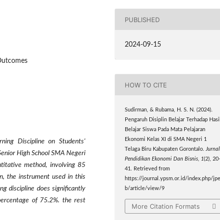
PUBLISHED
2024-09-15
 Outcomes
HOW TO CITE
Sudirman, & Rubama, H. S. N. (2024).
Pengaruh Disiplin Belajar Terhadap Hasi
Belajar Siswa Pada Mata Pelajaran
Ekonomi Kelas XI di SMA Negeri 1
ning Discipline on Students'
Telaga Biru Kabupaten Gorontalo.
Jurnal
Senior High School SMA Negeri
Pendidikan Ekonomi Dan Bisnis
,
1
(2), 20
titative method, involving 85
41. Retrieved from
n, the instrument used in this
https://journal.ypsm.or.id/index.php/jp
g discipline does significantly
b/article/view/9
percentage of 75.2%. the rest
More Citation Formats