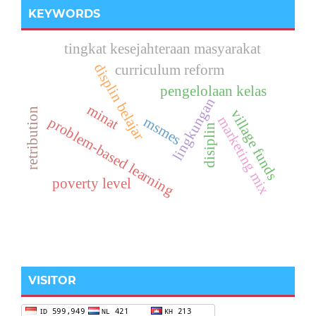
KEYWORDS
tingkat kesejahteraan masyarakat
displin belajar
curriculum reform
pengelolaan kelas
lingkungan
minat
retribution
village funds
marketing mix
msmes
problem-based learning
disiplin
poverty level
VISITOR