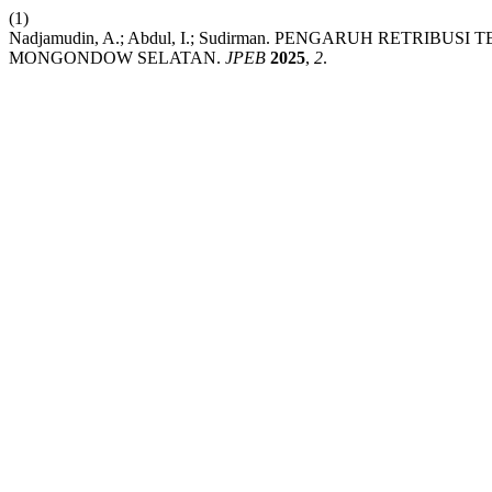
(1)
Nadjamudin, A.; Abdul, I.; Sudirman. PENGARUH RETR
MONGONDOW SELATAN.
JPEB
2025
,
2
.